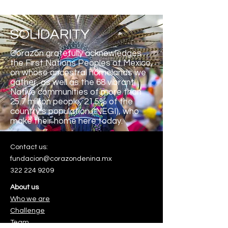
SOLIDARITY
Corazón gratefully acknowledges
the First Nations Peoples of Mexico,
on whose ancestral homelands we
gather, as well as the 68 vibrant
Native communities of more than
25.7 million people, 21.5% of the
country’s population (INEGI), who
make their home here
today.
Contact us:
fundacion@corazondenina.mx
322 224 9209
About us
Who we are
Challenge
Team